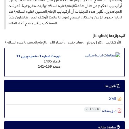
أرکیتایب الحکیم من خلال حکمة الإمام (علیه السلام) وقیادته الروحیة، کمرشد
للمجاهدین. تُظهر هذه التجلیات أن أرکیتایب الإمام الحسین (علیه السلام) قد
تجاوز حدود الزمان والمکان، لیصبح نموذجًا عالمیًا لأولئک الذین یناضلون ضدّ
المستکبرین فی جمیع أنحاء العالم.
کلیدواژه‌ها
[English]
الأرکیتایب
کارل یونغ
معاذ جنید
أنصار الله
الإمام الحسین (علیه السلام)
دوره 5، شماره 1 - شماره پیاپی 11
خرداد 1405
صفحه
141-159
فایل ها
XML
711.92 K
اصل مقاله
سابقه مقاله