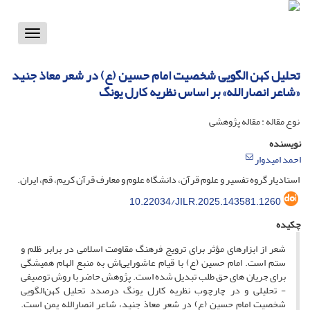
Toggle
vigation
تحلیل کهن الگویی شخصیت امام حسین (ع) در شعر معاذ جنید
«شاعر انصارالله» بر اساس نظریه کارل یونگ
نوع مقاله : مقاله پژوهشی
نویسنده
احمد امیدوار
استادیار گروه تفسیر و علوم قرآن، دانشگاه علوم و معارف قرآن کریم، قم، ایران.
10.22034/JILR.2025.143581.1260
چکیده
شعر از ابزارهای مؤثر برای ترویج فرهنگ مقاومت اسلامی در برابر ظلم و
ستم است. امام حسین (ع) با قیام عاشورایی‌اش به منبع الهام همیشگی
برای جریان های حق طلب تبدیل شده است. پژوهش حاضر با روش توصیفی
- تحلیلی و در چارچوب نظریه کارل یونگ درصدد تحلیل کهن‌الگویی
شخصیت امام حسین (ع) در شعر معاذ جنید، شاعر انصارالله یمن است.