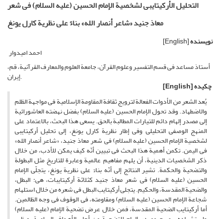
التحلیل الأرکیتایبی لشخصیة الإمام الحسین (علیه السلام) فی شعر
معاذ جنید «شاعر أنصار الله» بناءً على نظریة کارل یونغ
نویسنده
[English]
احمد امیدوار
أستاذ مساعد فی قسم التفسیر وعلوم القرآن، جامعة العلوم والمعارف القرآنیة، قم،
إیران.
چکیده
[English]
یُعد الشعر من الأدوات الفعالة لترویج ثقافة المقاومة الإسلامیة فی مواجهة الظلم
والاضطهاد. وقد تحول الإمام الحسین (علیه السلام) بفضل نهضته العاشورائیة
إلى مصدر إلهام دائم للتیارات المطالبة بالحق. یسعى هذا البحث، بالاعتماد على
المنهج الوصفی التحلیلی وفی إطار نظریة کارل یونغ، إلى تحلیل أرکیتایبی
لشخصیة الإمام الحسین (علیه السلام) فی شعر معاذ جنید، «شاعر أنصار الله»
فی الیمن. تکمن أهمیة هذا البحث فی تبیین أنّه کیف یمکن للأدب، من خلال
ذکر الشخصیات الدینیة، أن یلهم مفاهیم عالمیة وعابرة للتاریخ مثل البطولة
والتضحیة والحکمة. تشیر النتائج إلى أنّه بناءً على نظریة یونغ، یتجلّى الإمام
الحسین (علیه السلام) فی شعر معاذ جنید کثلاثة أرکیتایبات، هی: البطل،
والضحیة المقدسة، والحکیم. یتجلى أرکیتایب البطل فی شعره من خلال استلهام
شجاعة الإمام الحسین (علیه السلام) ومقاومته، فی الوقوف فی وجه الظالمین.
أما أرکیتایب الضحیة المقدسة، فمن خلال عرض تضحیة الإمام (علیه السلام)
واستشهاده، یصبح مصدر إلهام للتضحیة من أجل الأهداف السامیة. ویظهر