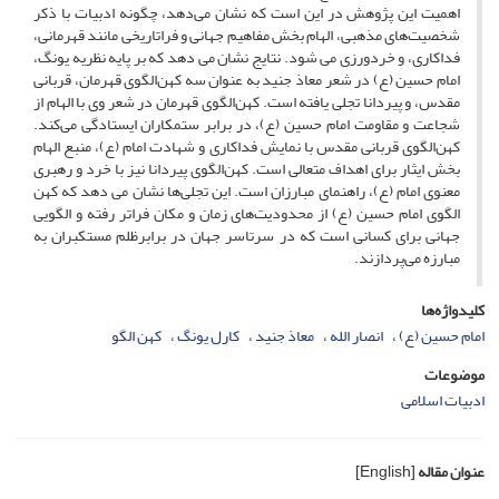
اهمیت این پژوهش در این است که نشان می‌دهد، چگونه ادبیات با ذکر
شخصیت‌های مذهبی، الهام بخش مفاهیم جهانی و فراتاریخی مانند قهرمانی،
فداکاری، و خردورزی می شود. نتایج نشان می دهد که بر پایه نظریه یونگ،
امام حسین (ع) در شعر معاذ جنید به ‌عنوان سه کهن‌الگوی قهرمان، قربانی
مقدس، و پیردانا تجلی یافته است. کهن‌الگوی قهرمان در شعر وی با الهام از
شجاعت و مقاومت امام حسین (ع)، در برابر ستمکاران ایستادگی می‌کند.
کهن‌الگوی قربانی مقدس با نمایش فداکاری و شهادت امام (ع)، منبع الهام
بخش ایثار برای اهداف متعالی است. کهن‌الگوی پیردانا نیز با خرد و رهبری
معنوی امام (ع)، راهنمای مبارزان است. این تجلی‌ها نشان‌ می دهد که کهن
الگوی امام حسین (ع) از محدودیت‌های زمان و مکان فراتر رفته و الگویی
جهانی برای کسانی است که در سرتاسر جهان در برابرظلم مستکبران به
مبارزه می‌پردازند.
کلیدواژه‌ها
امام حسین (ع)
انصار الله
معاذ جنید
کارل یونگ
کهن الگو
موضوعات
ادبیات اسلامی
عنوان مقاله
[English]