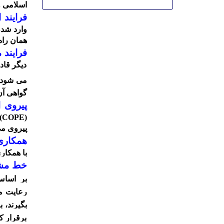
اسلامی و
فرایند 
وارد شدن
همان راه 
فرایند 
دیگر قاد
می شود م
گواهی آن
پیروی از 
(
پیروی می
همکاری
با همکار
خط مشی
رعایت می
بگیرند، 
برقرار 