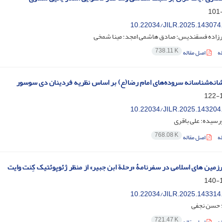
10.22034/JILR.2025.143074
رزاده فسقندیس؛ صادق هاشمی امجد؛ مینا شمخی
738.11 K
ه
اصل مقاله
شانه‌شناسانه سروده‌های امام رضا(ع) بر اساس نظریه فردینان دی سوسور
1
10.22034/JILR.2025.143204
ورسیده؛ علی باقری
768.08 K
ه
اصل مقاله
مین های اسلامی در سفرنامۀ «رحلة ابن جبیر» از منظر ژئوپوئتیک کِنت وایت
1
10.22034/JILR.2025.143314
؛ حسن نجفی
721.47 K