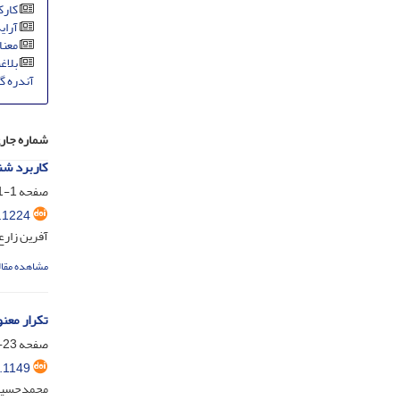
کارک
آرای
معنا
بلاغ
آندره گ
شماره جار
کاربرد شناسی 
صفحه
1-21
.1224
آفرین زارع
مشاهده مقال
تکرار معنو
صفحه
23-45
.1149
محمدحسین 