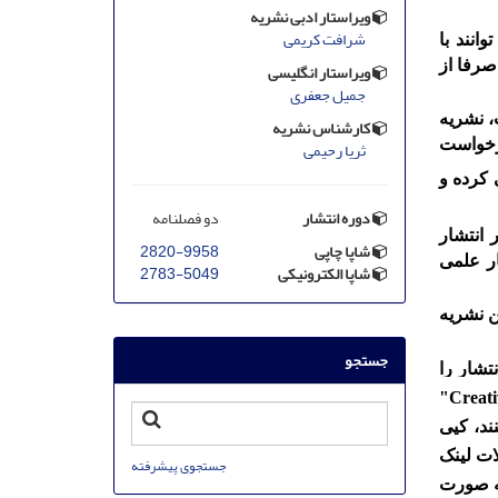
ویراستار ادبی نشریه
شرافت کریمی
انند با
صرفا از
ویراستار انگلیسی
جمیل جعفری
، نشریه
کارشناس نشریه
درخواست
ثریا رحیمی
 کرده و
دوره انتشار
دو فصلنامه
 انتشار
شاپا چاپی
2820-9958
ثار علمی
شاپا الکترونیکی
2783-5049
ن نشریه
جستجو
تشار را
بر اساس مجوز بین‌المللی "Creative Commons Attribution 4.0 (CC BY 4.0)"
ند، کپی
ات لینک
جستجوی پیشرفته
ه صورت