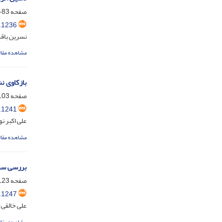
صفحه
83-101
.1236
نسرین باق
مشاهده مقال
بازکاوی ن
صفحه
03-122
.1241
علی اکبر ن
مشاهده مقال
بررسی سرز
صفحه
23-140
.1247
علی خالقی