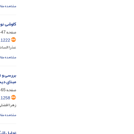
مشاهده مقال
کاوشی نوی
صفحه
47-63
.1222
عذرا السا
مشاهده مقال
بررسی و 
مبنای دید
صفحه
65-81
.1258
زهرا افضلی
مشاهده مقال
تحلیل اثر