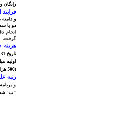
رایگان و
فرایند
ا
و دامنه 
دو یا س
انجام د
گرفت.
هزینه 
(500 هزار تومان)، از نویسندگان محترم دریافت شود.
رتبه عل
و برنام
"ب" شد.