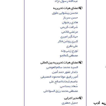
عبدالله رسول نژاد
اعضای هیات تحریریه
محسن پیشوایی علوی
حسن سرباز
هادی رضوان
شرافت کریمی
مرتضی قائمی
جهانگیر امیری
کبری روشن فکر
علی نظری
تورج زینی وند
مصطفی کمالجو
اعضای هیات تحریریه بین المللی
د
السید محمد سالم العوضی
دلدار غفور حمد أمین
أمیر رفیق عولا محمود المصیفی
عاصم شحادة صالح علی
سُعاد بسناسی
مصطفى محمد رزق السواحلی
مدیر اجرایی
جمیل جعفری
ه‌ ادب