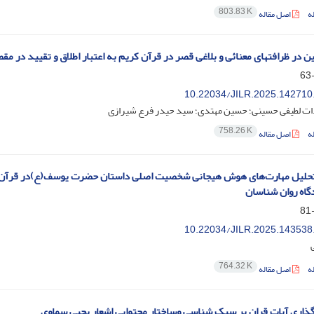
803.83 K
ه
اصل مقاله
ن در ظرافتهای معنائی و بلاغی قصر در قرآن کریم به اعتبار اطلاق و تقیید در مق
10.22034/JILR.2025.142710
دات لطیفی حسینی؛ حسین مهتدی؛ سید حیدر فرع شیرازی
758.26 K
ه
اصل مقاله
تحلیل مهارت‌های هوش هیجانی شخصیت اصلی داستان حضرت یوسف(ع)در قرآن 
گاه روان شناسان
10.22034/JILR.2025.143538
764.32 K
ه
اصل مقاله
گذاری آیات قران بر سبک شناسی وساختار محتوایی اشعار یحیی سماوی