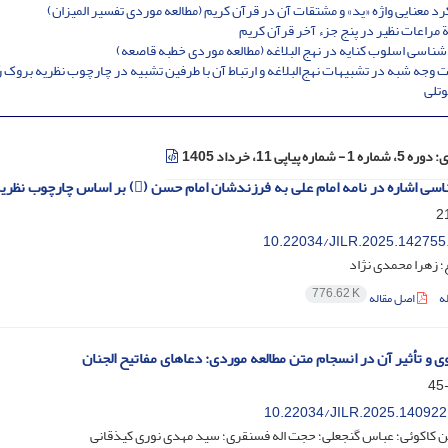
رد معنایی واژه «ید» و مشتقات آن در قرآن کریم (مطالعه موردی تفسیر المیزان)
ة مراعات نظیر در پنج جزء آخر قرآن کریم
شناسی اسلوب کنایه در نهج البلاغه (مطالعه موردی خطبه قاصعه)
ت وجه شبه در تشبیهات نهج‌البلاغه و ارتباط آن با طرفین تشبیه در چارچوب نظریه بروک رُ
وتلی
ی:
دوره 5، شماره 1 - شماره پیاپی 11، خرداد 1405
اشاره در نامه امام علی به فرزندشان امام حسن () بر اساس چارچوب نظریه "یول"
10.22034/JILR.2025.142755
؛ زهرا محمدی نژاد
776.62 K
ه
اصل مقاله
ی و تأثیر آن در انسجام متن مطالعه موردی: دعاهای مفاتیح الجنان
10.22034/JILR.2025.140922
کاکوئی؛ عباس گنجعلی؛ حجت اله فسنقری؛ سید مهدی نوری کیذقانی