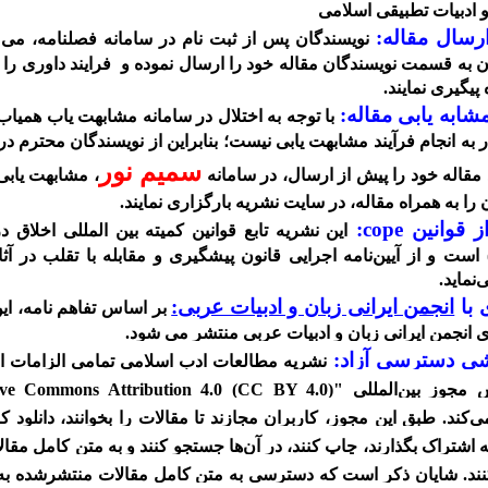
 ادبیات تطبیقی اسلامی
ارسال مقاله:
نویسندگان پس از ثبت نام در سامانه‌ فصلنامه، می تو
 به قسمت نویسندگان مقاله خود را ارسال نموده و فرایند داوری را 
پیگیری نمایند.
مشابه یابی مقاله:
با توجه به اختلال در سامانه مشابهت یاب همیاب
ر به انجام فرآیند مشابهت یابی نیست؛ بنابراین از نویسندگان محترم 
سمیم نور
قاله خود را پیش از ارسال، در سامانه
، مشابهت یابی
 را به همراه مقاله، در سایت نشریه بارگزاری نمایند.
قوانین cope:
این نشریه تابع قوانین کمیته بین المللی اخلاق در
COPE) است و از آیین‌نامه اجرایی قانون پیشگیری و مقابله با تقلب در آ
‌نماید.
 با
انجمن ایرانی زبان و ادبیات عربی:
بر اساس تفاهم نامه، ای
ی انجمن ایرانی زبان و ادبیات عربی منتشر می شود.
 دسترسی آزاد:
نشریه مطالعات ادب اسلامی تمامی الزامات ان
‌کند. طبق این مجوز، کاربران مجازند تا مقالات را بخوانند، دانلود کن
به اشتراک بگذارند، چاپ کنند، در آن‌ها جستجو کنند و به متن کامل مقال
کنند. شایان ذکر است که دسترسی به متن کامل مقالات منتشرشده ب