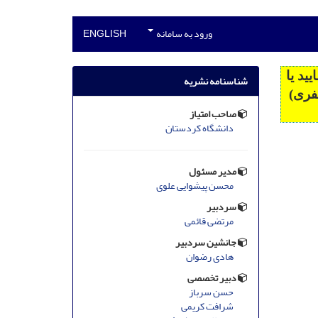
ورود به سامانه
ENGLISH
ید یا
شناسنامه نشریه
09188 (جمیل جعفری)
صاحب امتیاز
دانشگاه کردستان
مدیر مسئول
محسن پیشوایی علوی
سردبیر
مرتضی قائمی
جانشین سردبیر
هادی رضوان
دبیر تخصصی
حسن سرباز
شرافت کریمی